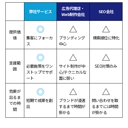
広告代理店・
弊社サービス
SEO会社
Web制作会社
◎
△
△
提供価
値
集客にフォーカ
ブランディング
検索順位に特化
ス
中心
◎
△
△
支援範
必要施策をワン
サイト制作が中
SEO対策のみ
囲
ストップでサポ
心/テクニカルな
ート
面に弱い
◎
△
△
効果が
出るま
短期で成果を創
ブランドが浸透
問い合わせを取
での時
出
するまで時間が
るまでには時間
間
掛かる
が掛かる