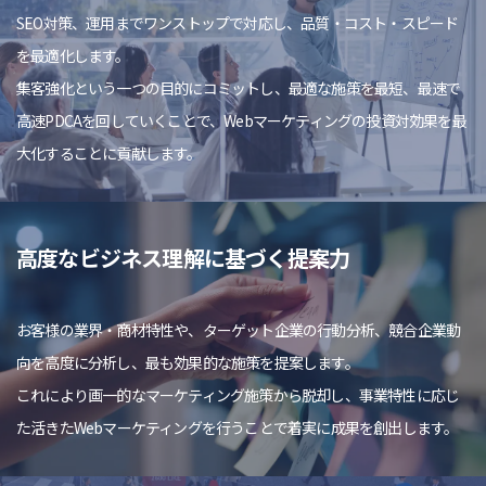
SEO対策、運用までワンストップで対応し、品質・コスト・スピード
を最適化します。
集客強化という一つの目的にコミットし、最適な施策を最短、最速で
高速PDCAを回していくことで、Webマーケティングの投資対効果を最
大化することに貢献します。
高度なビジネス理解に基づく提案力
お客様の業界・商材特性や、ターゲット企業の行動分析、競合企業動
向を高度に分析し、最も効果的な施策を提案します。
これにより画一的なマーケティング施策から脱却し、事業特性に応じ
た活きたWebマーケティングを行うことで着実に成果を創出します。