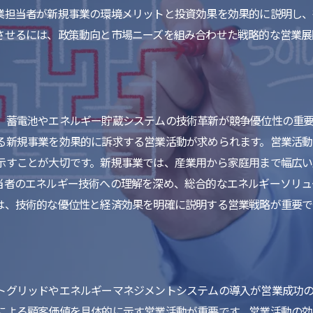
業担当者が新規事業の環境メリットと投資効果を効果的に説明し
させるには、政策動向と市場ニーズを組み合わせた戦略的な営業展
、蓄電池やエネルギー貯蔵システムの技術革新が競争優位性の重要
る新規事業を効果的に訴求する営業活動が求められます。営業活動
示すことが大切です。新規事業では、産業用から家庭用まで幅広い
当者のエネルギー技術への理解を深め、総合的なエネルギーソリュ
は、技術的な優位性と経済効果を明確に説明する営業戦略が重要で
トグリッドやエネルギーマネジメントシステムの導入が営業成功
による顧客価値を具体的に示す営業活動が重要です。営業活動の