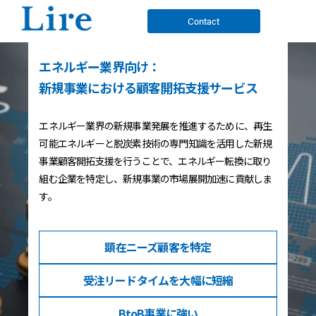
Contact
エネルギー業界向け：
新規事業における顧客開拓支援サービス
エネルギー業界の新規事業発展を推進するために、再生
可能エネルギーと脱炭素技術の専門知識を活用した新規
事業顧客開拓支援を行うことで、エネルギー転換に取り
組む企業を特定し、新規事業の市場展開加速に貢献しま
す。
顕在ニーズ
顧客を特定
受注リードタイム
を大幅に短縮
BtoB事業
に強い