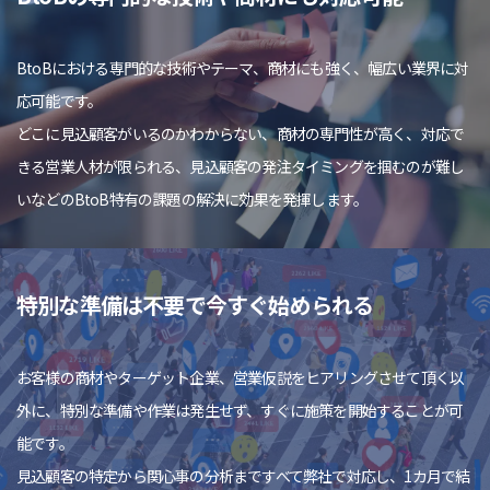
BtoBにおける専門的な技術やテーマ、商材にも強く、幅広い業界に対
応可能です。
どこに見込顧客がいるのかわからない、商材の専門性が高く、対応で
きる営業人材が限られる、見込顧客の発注タイミングを掴むのが難し
いなどのBtoB特有の課題の解決に効果を発揮します。
特別な準備は不要で今すぐ始められる
お客様の商材やターゲット企業、営業仮説をヒアリングさせて頂く以
外に、特別な準備や作業は発生せず、すぐに施策を開始することが可
能です。
見込顧客の特定から関心事の分析まですべて弊社で対応し、1カ月で結