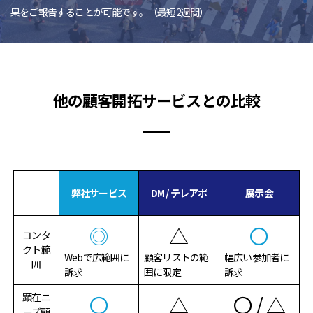
果をご報告することが可能です。（最短2週間）
他の顧客開拓サービスとの比較
弊社サービス
DM / テレアポ
展示会
◎
△
〇
コンタ
クト範
Webで広範囲に
顧客リストの範
幅広い参加者に
囲
訴求
囲に限定
訴求
顕在ニ
〇
△
〇 / △
ーズ顧