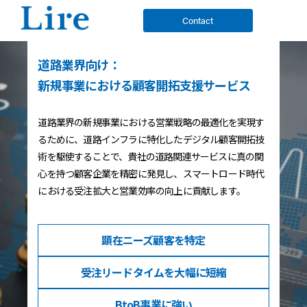
Contact
道路業界向け：
新規事業における顧客開拓支援サービス
道路業界の新規事業における営業戦略の最適化を実現す
るために、道路インフラに特化したデジタル顧客開拓技
術を駆使することで、貴社の道路関連サービスに真の関
心を持つ顧客企業を精密に発見し、スマートロード時代
における受注拡大と営業効率の向上に貢献します。
顕在ニーズ
顧客を特定
受注リードタイム
を大幅に短縮
BtoB事業
に強い