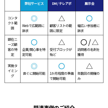
弊社サービス
DM / テレアポ
展示会
◎
△
〇
コンタ
クト範
Webで広範囲に
顧客リストの範
幅広い参加者に
囲
訴求
囲に限定
訴求
顕在ニ
〇
△
〇 / △
ーズ顧
客
の特
企業/関心事を特
受付ブロックが
訪問者の名刺を
定
定可能
殆ど
獲得
◎
〇
△
実施タ
イミン
直ぐに開始可能
1か月程度の準備
年数回の開催の
グ
で開始可能
み
関連事例のご紹介