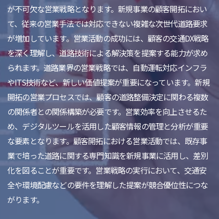
が不可欠な営業戦略となります。新規事業の顧客開拓におい
て、従来の営業手法では対応できない複雑な次世代道路要求
が増加しています。営業活動の成功には、顧客の交通DX戦略
を深く理解し、道路技術による解決策を提案する能力が求め
られます。道路業界の営業戦略では、自動運転対応インフラ
やITS技術など、新しい価値提案が重要になっています。新規
開拓の営業プロセスでは、顧客の道路整備決定に関わる複数
の関係者との関係構築が必要です。営業効率を向上させるた
め、デジタルツールを活用した顧客情報の管理と分析が重要
な要素となります。顧客開拓における営業活動では、既存事
業で培った道路に関する専門知識を新規事業に活用し、差別
化を図ることが重要です。営業戦略の実行において、交通安
全や環境配慮などの要件を理解した提案が競合優位性につな
がります。