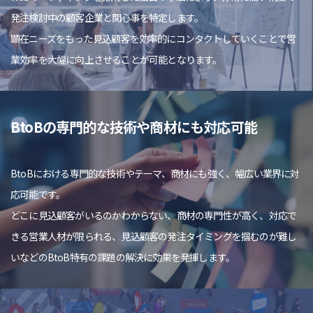
発注検討中の顧客企業と関心事を特定します。
顕在ニーズをもった見込顧客を効率的にコンタクトしていくことで営
業効率を大幅に向上させることが可能となります。
BtoBの専門的な技術や商材にも対応可能
BtoBにおける専門的な技術やテーマ、商材にも強く、幅広い業界に対
応可能です。
どこに見込顧客がいるのかわからない、商材の専門性が高く、対応で
きる営業人材が限られる、見込顧客の発注タイミングを掴むのが難し
いなどのBtoB特有の課題の解決に効果を発揮します。