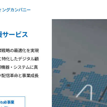
ティングカンパニー
：
援サービス
業戦略の最適化を実現
に特化したデジタル顧
響機器・システムに真
ツ配信革命と事業成長
BtoB事業