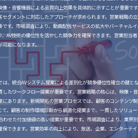
映像・音響機器による品質向上効果を具体的に示すことが重要です
客セグメントに対応したアプローチが求められます。営業戦略の立案
要です。市場調査により、動画配信サービスの拡大やバーチャルイ
り、AV技術の優位性を活かした競争力を確保できます。営業担当
が可能になります。
では、統合AVシステム提案による差別化が競争優位性確立の鍵と
貫したワークフロー提案が重要です。営業戦略の核心は、映像・音
案にあります。新規開拓の営業プロセスでは、顧客のコンテンツ制
じて、顧客の制作環境診断から最適化提案まで、一貫したソリュー
み合わせた付加価値の高い提案が重要です。市場調査により、業界別
確保できます。営業効率の向上により、放送、企業、エンターテイ