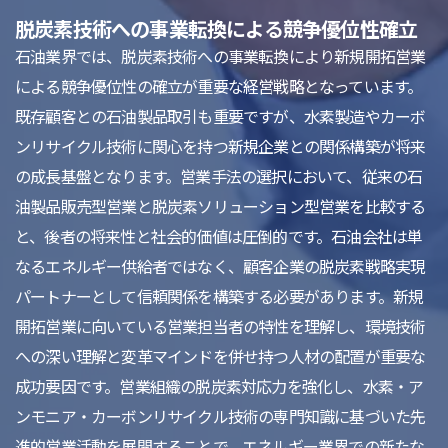
脱炭素技術への事業転換による競争優位性確立
石油業界では、脱炭素技術への事業転換により新規開拓営業
による競争優位性の確立が重要な経営戦略となっています。
既存顧客との石油製品取引も重要ですが、水素製造やカーボ
ンリサイクル技術に関心を持つ新規企業との関係構築が将来
の成長基盤となります。営業手法の選択において、従来の石
油製品販売型営業と脱炭素ソリューション型営業を比較する
と、後者の将来性と社会的価値は圧倒的です。石油会社は単
なるエネルギー供給者ではなく、顧客企業の脱炭素戦略実現
パートナーとして信頼関係を構築する必要があります。新規
開拓営業に向いている営業担当者の特性を理解し、環境技術
への深い理解と変革マインドを併せ持つ人材の配置が重要な
成功要因です。営業組織の脱炭素対応力を強化し、水素・ア
ンモニア・カーボンリサイクル技術の専門知識に基づいた先
進的営業活動を展開することで、エネルギー業界での新たな