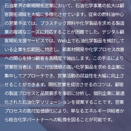
石油業界の新規開拓営業において、石油化学事業の拡大は顧
客開拓領域を大幅に多様化させています。従来の燃料油中心
の営業手法では、プラスチック原料や化学製品を求める製造
業の複雑なニーズに対応することが困難でした。デジタル顧
客開拓支援サービスでは、Web上で石油化学製品を検討して
いる企業を広範囲に特定し、新素材開発や化学プロセス改善
への関心を持つ顧客を高精度で抽出します。この手法により
営業担当者は、真に付加価値の高い化学製品を求める企業に
集中してアプローチでき、営業活動の収益性を大幅に向上さ
せることができます。開拓営業を成功させるのコツは、顧客
の製造プロセスと品質要求を事前に分析し、個別企業に最適
化された石油化学ソリューションを提案することです。営業
プロセスの高付加価値化により、単なるエネルギー供給者か
ら総合化学パートナーへの転換を図ることが可能です。