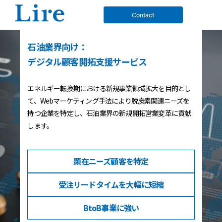
Contact
石油業界向け：
デジタル顧客開拓支援サービス
エネルギー転換期における新規事業領域拡大を目的とし
て、Webマーケティング手法により脱炭素関連ニーズを
持つ企業を特定し、石油業界の新規開拓営業変革に貢献
します。
顕在ニーズ
顧客を特定
受注リードタイム
を大幅に短縮
BtoB事業
に強い