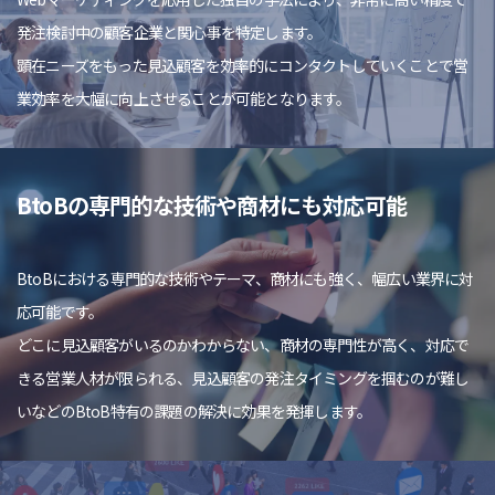
発注検討中の顧客企業と関心事を特定します。
顕在ニーズをもった見込顧客を効率的にコンタクトしていくことで営
業効率を大幅に向上させることが可能となります。
BtoBの専門的な技術や商材にも対応可能
BtoBにおける専門的な技術やテーマ、商材にも強く、幅広い業界に対
応可能です。
どこに見込顧客がいるのかわからない、商材の専門性が高く、対応で
きる営業人材が限られる、見込顧客の発注タイミングを掴むのが難し
いなどのBtoB特有の課題の解決に効果を発揮します。