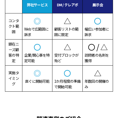
弊社サービス
DM / テレアポ
展示会
◎
△
〇
コンタ
クト範
Webで広範囲に
顧客リストの範
幅広い参加者に
囲
訴求
囲に限定
訴求
顕在ニ
〇
△
〇 / △
ーズ顧
客
の特
企業/関心事を特
受付ブロックが
訪問者の名刺を
定
定可能
殆ど
獲得
◎
〇
△
実施タ
イミン
直ぐに開始可能
1か月程度の準備
年数回の開催の
グ
で開始可能
み