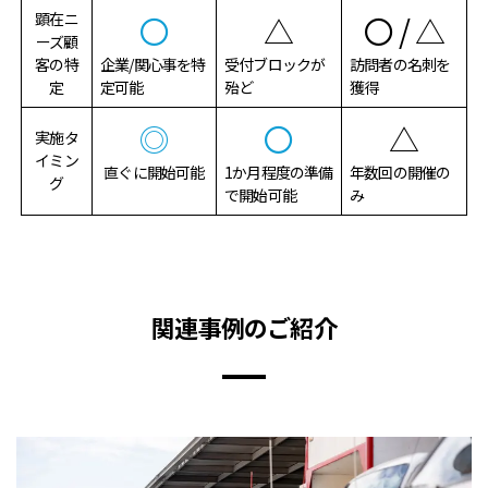
顕在ニ
〇
△
〇 / △
ーズ顧
客
の特
企業/関心事を特
受付ブロックが
訪問者の名刺を
定
定可能
殆ど
獲得
◎
〇
△
実施タ
イミン
直ぐに開始可能
1か月程度の準備
年数回の開催の
グ
で開始可能
み
関連事例のご紹介