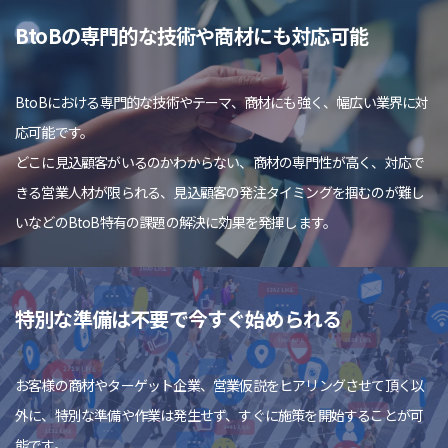
BtoBの専門的な技術や商材にも対応可能
BtoBにおける専門的な技術やテーマ、商材にも強く、幅広い業界に対
応可能です。
どこに見込顧客がいるのかわからない、商材の専門性が高く、対応で
きる営業人材が限られる、見込顧客の発注タイミングを掴むのが難し
いなどのBtoB特有の課題の解決に効果を発揮します。
特別な準備は不要で今すぐ始められる
お客様の商材やターゲット企業、営業仮説をヒアリングさせて頂く以
外に、特別な準備や作業は発生せず、すぐに施策を開始することが可
能です。