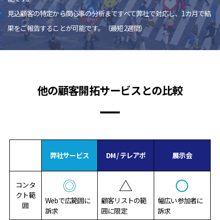
見込顧客の特定から関心事の分析まですべて弊社で対応し、1カ月で結
果をご報告することが可能です。（最短2週間）
他の顧客開拓サービスとの比較
弊社サービス
DM / テレアポ
展示会
◎
△
〇
コンタ
クト範
Webで広範囲に
顧客リストの範
幅広い参加者に
囲
訴求
囲に限定
訴求