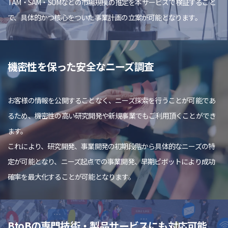
TAM・SAM・SOMなどの市場規模の推定を本サービスで検証すること
で、具体的かつ核心をついた事業計画の立案が可能となります。
機密性を保った安全なニーズ調査
お客様の情報を公開することなく、ニーズ探索を行うことが可能であ
るため、機密性の高い研究開発や新規事業でもご利用頂くことができ
ます。
これにより、研究開発、事業開発の初期段階から具体的なニーズの特
定が可能となり、ニーズ起点での事業開発、早期ピボットにより成功
確率を最大化することが可能となります。
BtoBの専門技術・製品サービスにも対応可能