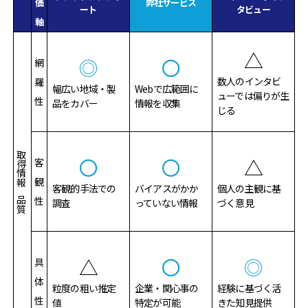
価
弊社サービス
ート
タビュー
軸
△
◎
〇
網
数人のインタビ
羅
幅広い地域・製
Webで広範囲に
ューでは偏りが生
性
品をカバー
情報を収集
じる
取得情報の品質
〇
〇
△
客
観
客観的手法での
バイアスがかか
個人の主観に基
性
調査
っていない情報
づく意見
△
〇
◎
具
体
粒度の粗い推定
企業・関心事の
経験に基づく活
性
値
特定が可能
きた知見提供