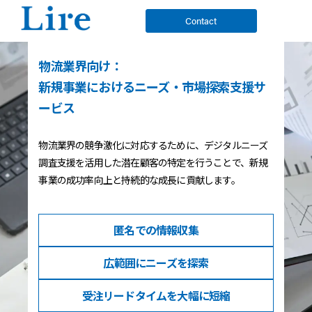
Contact
物流業界向け：
新規事業におけるニーズ・市場探索支援サ
ービス
物流業界の競争激化に対応するために、デジタルニーズ
調査支援を活用した潜在顧客の特定を行うことで、新規
事業の成功率向上と持続的な成長に貢献します。
匿名での
情報収集
広範囲に
ニーズを探索
受注リードタイム
を大幅に短縮