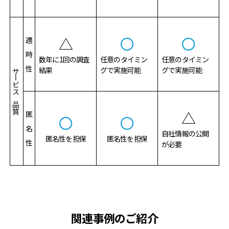
△
〇
〇
適
時
数年に1回の調査
任意のタイミン
任意のタイミン
性
結果
グで実施可能
グで実施可能
サービスの品質
△
匿
〇
〇
名
自社情報の公開
匿名性を担保
匿名性を担保
性
が必要
関連事例のご紹介