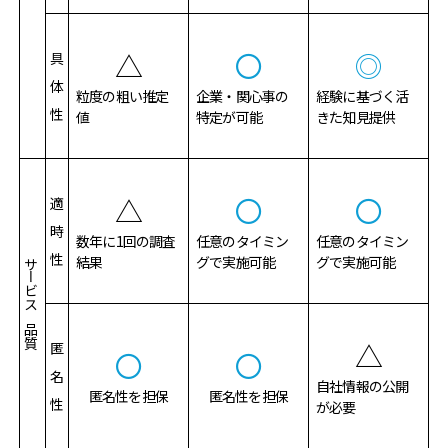
△
〇
◎
具
体
粒度の粗い推定
企業・関心事の
経験に基づく活
性
値
特定が可能
きた知見提供
△
〇
〇
適
時
数年に1回の調査
任意のタイミン
任意のタイミン
性
結果
グで実施可能
グで実施可能
サービスの品質
△
匿
〇
〇
名
自社情報の公開
匿名性を担保
匿名性を担保
性
が必要