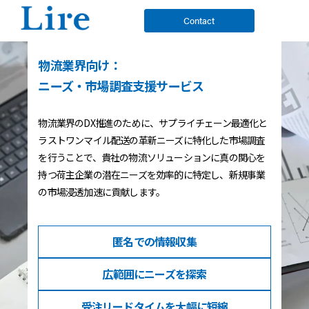
Contact
物流業界向け：
ニーズ・市場調査支援サービス
物流業界のDX推進のために、サプライチェーン最適化と
ラストワンマイル配送の革新ニーズに特化した市場調査
を行うことで、貴社の物流ソリューションに真の関心を
持つ荷主企業の潜在ニーズを効率的に特定し、新規事業
の市場浸透加速に貢献します。
匿名での
情報収集
広範囲に
ニーズを探索
受注リードタイム
を大幅に短縮