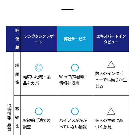
評
シンクタンクレポ
エキスパートイン
価
弊社サービス
ート
タビュー
軸
△
◎
〇
網
数人のインタビ
羅
幅広い地域・製
Webで広範囲に
ューでは偏りが生
性
品をカバー
情報を収集
じる
取得情報の品質
〇
〇
△
客
観
客観的手法での
バイアスがかか
個人の主観に基
性
調査
っていない情報
づく意見