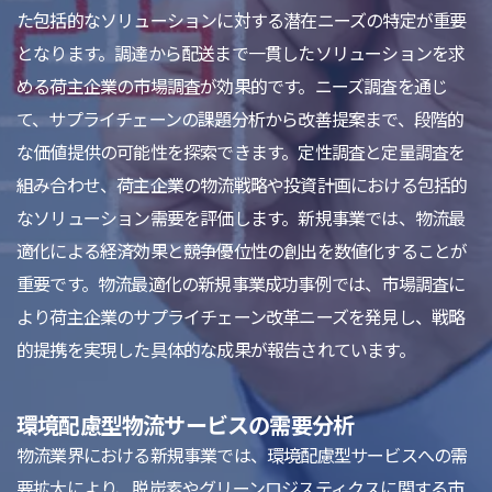
た包括的なソリューションに対する潜在ニーズの特定が重要
となります。調達から配送まで一貫したソリューションを求
める荷主企業の市場調査が効果的です。ニーズ調査を通じ
て、サプライチェーンの課題分析から改善提案まで、段階的
な価値提供の可能性を探索できます。定性調査と定量調査を
組み合わせ、荷主企業の物流戦略や投資計画における包括的
なソリューション需要を評価します。新規事業では、物流最
適化による経済効果と競争優位性の創出を数値化することが
重要です。物流最適化の新規事業成功事例では、市場調査に
より荷主企業のサプライチェーン改革ニーズを発見し、戦略
的提携を実現した具体的な成果が報告されています。
環境配慮型物流サービスの需要分析
物流業界における新規事業では、環境配慮型サービスへの需
要拡大により、脱炭素やグリーンロジスティクスに関する市