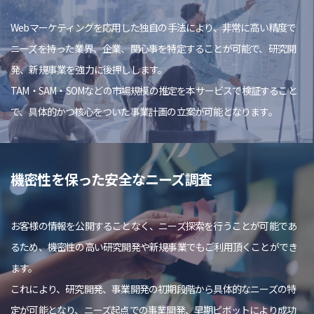
Webマーケティングを応用した独自の手法により、非常に高い精度で
ニーズを持った業界、企業、関心事を特定することが可能で、研究開
発、新規事業を強力に後押しします。
TAM・SAM・SOMなどの市場規模の推定を本サービスで検証すること
で、具体的かつ核心をついた事業計画の立案が可能となります。
機密性を保った安全なニーズ調査
お客様の情報を公開することなく、ニーズ探索を行うことが可能であ
るため、機密性の高い研究開発や新規事業でもご利用頂くことができ
ます。
これにより、研究開発、事業開発の初期段階から具体的なニーズの特
定が可能となり、ニーズ起点での事業開発、早期ピボットにより成功