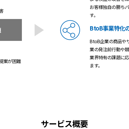
お客様独自の勝ちパ
害
す。
BtoB事業特
題
BtoB企業の商品
業の発注前行動や競
業界特有の課題に応
提案が困難
ます。
サービス概要