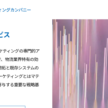
ティングカンパニー
ビス
ーケティングの専門的ア
で、物流業界特有の効
開拓と既存システムの
マーケティングとはマテ
寄与する重要な戦略基