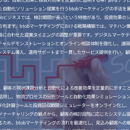
た自動化ソリューション提案を行うbtobマーケティングの手法を
tobビジネスでは、検討期間が長いという特徴があり、投資効果の
られます。btobマーケティングにおける戦略構築では、マテハン
に合わせた提案タイミングの調整が重要です。デジタルマーケティ
チャルデモンストレーションとオンライン相談体制を強化し、遠隔地
システム導入、運用サポートまで一貫したサービス提供を行い、顧
では、顧客の現状課題分析と自動化による改善効果を定量的に示すこ
法を活用し、物流プロセスの分析ツールと自動化効果シミュレーショ
率化計算ツールと投資回収期間シミュレーターをオンライン化し
るドナーチャリングの観点から、顧客の検討段階に応じたシステム
るため、btobマーケティングの流れを最適化し、見込み顧客への