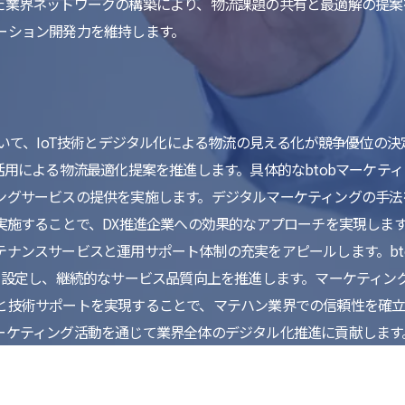
た業界ネットワークの構築により、物流課題の共有と最適解の提案
ーション開発力を維持します。
おいて、IoT技術とデジタル化による物流の見える化が競争優位の決
活用による物流最適化提案を推進します。具体的なbtobマーケティ
ングサービスの提供を実施します。デジタルマーケティングの手法
実施することで、DX推進企業への効果的なアプローチを実現します
ナンスサービスと運用サポート体制の充実をアピールします。bt
Iを設定し、継続的なサービス品質向上を推進します。マーケティン
と技術サポートを実現することで、マテハン業界での信頼性を確立
ーケティング活動を通じて業界全体のデジタル化推進に貢献します