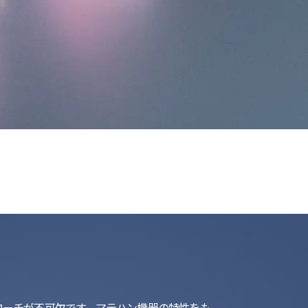
list
ローチが不可欠です。マテハン機器の特性をも