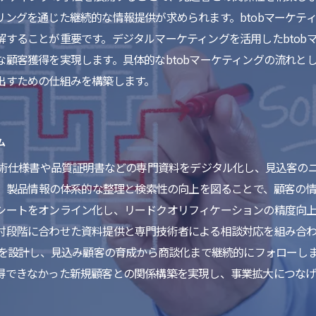
リングを通じた継続的な情報提供が求められます。btobマーケテ
することが重要です。デジタルマーケティングを活用したbtob
な顧客獲得を実現します。具体的なbtobマーケティングの流れと
出すための仕組みを構築します。
ム
、技術仕様書や品質証明書などの専門資料をデジタル化し、見込客の
し、製品情報の体系的な整理と検索性の向上を図ることで、顧客の
シートをオンライン化し、リードクオリフィケーションの精度向上を
討段階に合わせた資料提供と専門技術者による相談対応を組み合
流れを設計し、見込み顧客の育成から商談化まで継続的にフォローし
得できなかった新規顧客との関係構築を実現し、事業拡大につなげ