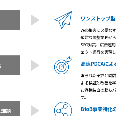
ワンストップ型
Web集客に必要な
煩雑な調整業務から
SEO対策、広告運
ェクト進行を実現し
高速PDCAに
応
限られた予算と時間
よる検証と改善を繰
お客様独自の勝ちパ
す。
BtoB事業特
入課題