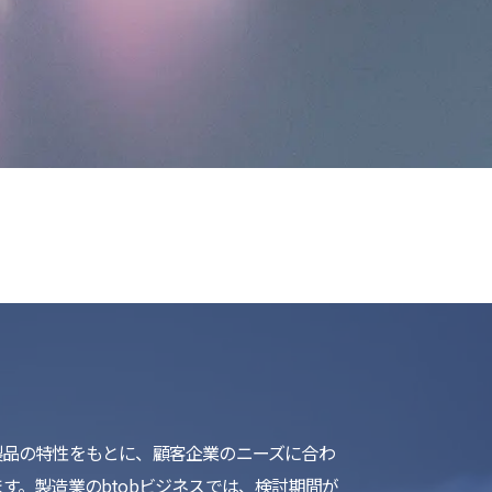
list
製品の特性をもとに、顧客企業のニーズに合わ
す。製造業のbtobビジネスでは、検討期間が