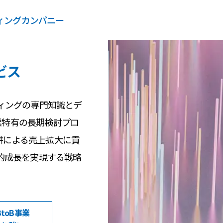
ティングカンパニー
ビス
ティングの専門知識とデ
業特有の長期検討プロ
耕による売上拡大に貢
続的成長を実現する戦略
BtoB事業