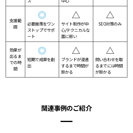
ス
中心
◎
△
△
支援範
必要施策をワン
サイト制作が中
SEO対策のみ
囲
ストップでサポ
心/テクニカルな
ート
面に弱い
◎
△
△
効果が
出るま
短期で成果を創
ブランドが浸透
問い合わせを取
での時
出
するまで時間が
るまでには時間
間
掛かる
が掛かる
関連事例のご紹介