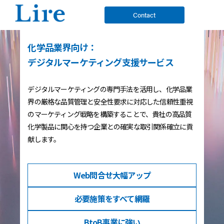
Contact
化学品業界向け：
デジタルマーケティング支援サービス
デジタルマーケティングの専門手法を活用し、化学品業
界の厳格な品質管理と安全性要求に対応した信頼性重視
のマーケティング戦略を構築することで、貴社の高品質
化学製品に関心を持つ企業との確実な取引関係確立に貢
献します。
Web問合せ
大幅アップ
必要施策を
すべて網羅
BtoB事業
に強い