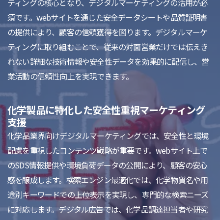
ティングの核心となり、デジタルマーケティングの活用が必
須です。webサイトを通じた安全データシートや品質証明書
の提供により、顧客の信頼獲得を図ります。デジタルマーケ
ティングに取り組むことで、従来の対面営業だけでは伝えき
れない詳細な技術情報や安全性データを効果的に配信し、営
業活動の信頼性向上を実現できます。
化学製品に特化した安全性重視マーケティング
支援
化学品業界向けデジタルマーケティングでは、安全性と環境
配慮を重視したコンテンツ戦略が重要です。webサイト上で
のSDS情報提供や環境負荷データの公開により、顧客の安心
感を醸成します。検索エンジン最適化では、化学物質名や用
途別キーワードでの上位表示を実現し、専門的な検索ニーズ
に対応します。デジタル広告では、化学品調達担当者や研究