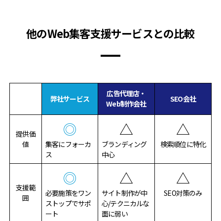
他のWeb集客支援サービスとの比較
広告代理店・
弊社サービス
SEO会社
Web制作会社
◎
△
△
提供価
値
集客にフォーカ
ブランディング
検索順位に特化
ス
中心
◎
△
△
支援範
必要施策をワン
サイト制作が中
SEO対策のみ
囲
ストップでサポ
心/テクニカルな
ート
面に弱い