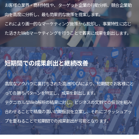
お客様の業界・商材特性や、ターゲット企業の行動分析、競合企業動
向を高度に分析し、最も効果的な施策を提案します。
これにより画一的なマーケティング施策から脱却し、事業特性に応じ
た活きたWebマーケティングを行うことで着実に成果を創出します。
短期間での成果創出と継続改善
高度なノウハウに裏打ちされた高速PDCAにより、短期間でお客様にと
っての勝ちパターンを特定し、成果を創出します。
テクニカルなWeb解析の結果に対し、ビジネスの文脈での仮説を組み
合わせることで精度の高い初期仮説を立案し、それにブラッシュアッ
プを重ねることで短期間での成果創出が可能となります。