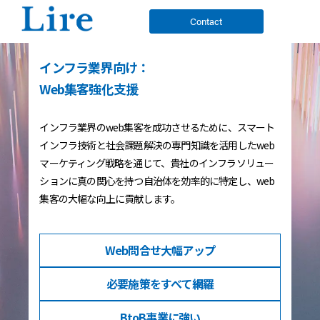
Contact
インフラ業界向け：
Web集客強化支援
インフラ業界のweb集客を成功させるために、スマート
インフラ技術と社会課題解決の専門知識を活用したweb
マーケティング戦略を通じて、貴社のインフラソリュー
ションに真の関心を持つ自治体を効率的に特定し、web
集客の大幅な向上に貢献します。
Web問合せ
大幅アップ
必要施策を
すべて網羅
BtoB事業
に強い