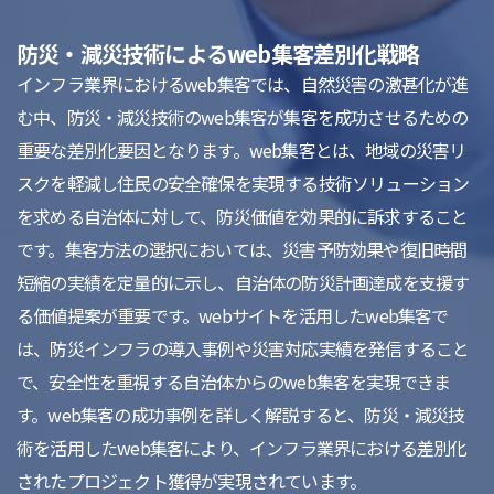
防災・減災技術によるweb集客差別化戦略
インフラ業界におけるweb集客では、自然災害の激甚化が進
む中、防災・減災技術のweb集客が集客を成功させるための
重要な差別化要因となります。web集客とは、地域の災害リ
スクを軽減し住民の安全確保を実現する技術ソリューション
を求める自治体に対して、防災価値を効果的に訴求すること
です。集客方法の選択においては、災害予防効果や復旧時間
短縮の実績を定量的に示し、自治体の防災計画達成を支援す
る価値提案が重要です。webサイトを活用したweb集客で
は、防災インフラの導入事例や災害対応実績を発信すること
で、安全性を重視する自治体からのweb集客を実現できま
す。web集客の成功事例を詳しく解説すると、防災・減災技
術を活用したweb集客により、インフラ業界における差別化
されたプロジェクト獲得が実現されています。