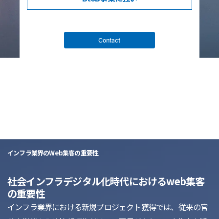
Contact
list
インフラ業界のWeb集客の重要性
社会インフラデジタル化時代におけるweb集客
の重要性
インフラ業界における新規プロジェクト獲得では、従来の官