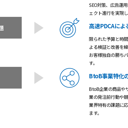
SEO対策、広告運
ェクト進行を実現し
高速PDCAに
題
限られた予算と時間
よる検証と改善を繰
お客様独自の勝ちパ
す。
BtoB事業特
BtoB企業の商品
業の発注前行動や競
業界特有の課題に応
ます。