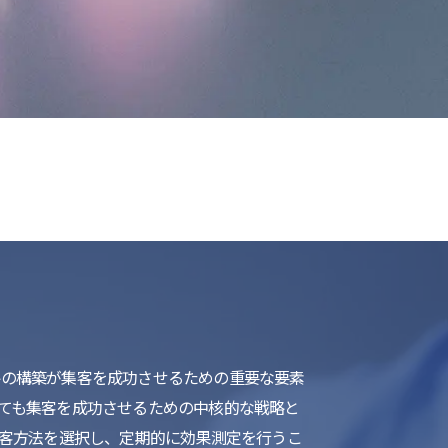
list
略の構築が集客を成功させるための重要な要素
いても集客を成功させるための中核的な戦略と
集客方法を選択し、定期的に効果測定を行うこ