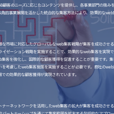
toB顧客のニーズに応じたコンテンツを提供し、各事業部門の強み
多角的事業展開を活かした統合的な集客方法により、効果的なwe
様な市場に対応したグローバルなweb集客戦略が集客を成功させる
イゼーション戦略を実施することで、効果的なweb集客を実現で
eb集客を強化し、国際的な顧客獲得を促進することが重要です。
を考慮したweb集客施策を実施することが必要です。商社のwe
場での効果的な顧客獲得が実現されています。
トナーネットワークを活用したweb集客の拡大が集客を成功させる
的パートナーシップを通じて集客範囲を拡大する包括的なアプロー