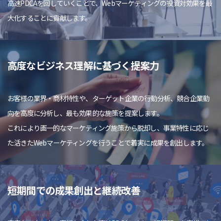
高速PDCAを回していくことで、Webマーケティングの投資対効果を最
大化することに貢献します。
高度なビジネス理解に基づく提案力
お客様の業界・商材特性や、ターゲット企業の行動分析、競合企業動
向を高度に分析し、最も効果的な施策を提案します。
これにより画一的なマーケティング施策から脱却し、事業特性に応じ
た活きたWebマーケティングを行うことで着実に成果を創出します。
短期間での成果創出と継続改善