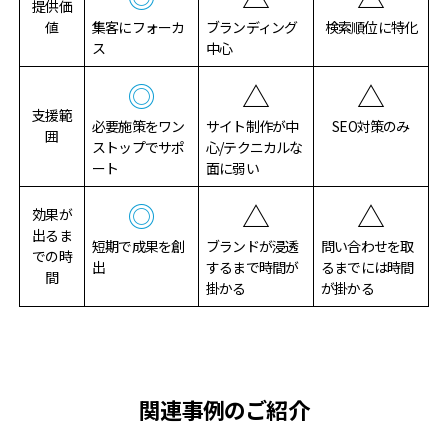
提供価
値
集客にフォーカ
ブランディング
検索順位に特化
ス
中心
◎
△
△
支援範
必要施策をワン
サイト制作が中
SEO対策のみ
囲
ストップでサポ
心/テクニカルな
ート
面に弱い
◎
△
△
効果が
出るま
短期で成果を創
ブランドが浸透
問い合わせを取
での時
出
するまで時間が
るまでには時間
間
掛かる
が掛かる
関連事例のご紹介