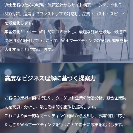
Web集客のための戦略・施策設計からサイト構築、コンテンツ制作、
SEO対策、運用までワンストップで対応し、品質・コスト・スピード
を最適化します。
集客強化という一つの目的にコミットし、最適な施策を最短、最速で
高速PDCAを回していくことで、Webマーケティングの投資対効果を最
大化することに貢献します。
高度なビジネス理解に基づく提案力
お客様の業界・商材特性や、ターゲット企業の行動分析、競合企業動
向を高度に分析し、最も効果的な施策を提案します。
これにより画一的なマーケティング施策から脱却し、事業特性に応じ
た活きたWebマーケティングを行うことで着実に成果を創出します。