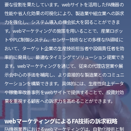
要な役割を果たしています。webサイトを活用したFA機器の
性能や省人化効果の可視化により、製造業や組立業への訴求
力を強化し、システム導入の機会拡大を図ることができま
す。webマーケティングの施策を用いることで、産業ロボッ
トやPLC制御システム、センサー技術などの多様なFA領域に
おいて、ターゲット企業の生産技術担当者や設備責任者を効
率的に発見し、最適なタイミングでソリューション提案でき
ます。webマーケティングを通じて、従来の代理店営業や展
示会中心の手法を補完し、より直接的な製造業とのコミュニ
ケーションを構築できます。具体的には、生産性向上データ
や稼働率改善事例をwebサイトで提供することで、投資対効
果を重視する顧客への訴求力を高めることができます。
webマーケティングによるFA技術の訴求戦略
FA機器業界におけるwebマーケティングは、自動化技術と制