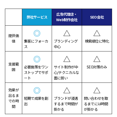
広告代理店・
弊社サービス
SEO会社
Web制作会社
◎
△
△
提供価
値
集客にフォーカ
ブランディング
検索順位に特化
ス
中心
◎
△
△
支援範
必要施策をワン
サイト制作が中
SEO対策のみ
囲
ストップでサポ
心/テクニカルな
ート
面に弱い
◎
△
△
効果が
出るま
短期で成果を創
ブランドが浸透
問い合わせを取
での時
出
するまで時間が
るまでには時間
間
掛かる
が掛かる