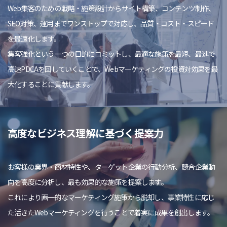
Web集客のための戦略・施策設計からサイト構築、コンテンツ制作、
SEO対策、運用までワンストップで対応し、品質・コスト・スピード
を最適化します。
集客強化という一つの目的にコミットし、最適な施策を最短、最速で
高速PDCAを回していくことで、Webマーケティングの投資対効果を最
大化することに貢献します。
高度なビジネス理解に基づく提案力
お客様の業界・商材特性や、ターゲット企業の行動分析、競合企業動
向を高度に分析し、最も効果的な施策を提案します。
これにより画一的なマーケティング施策から脱却し、事業特性に応じ
た活きたWebマーケティングを行うことで着実に成果を創出します。