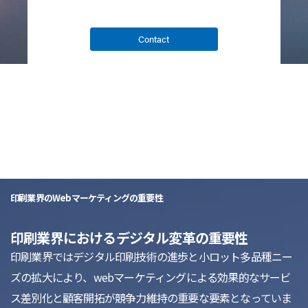
Contact
list
印刷業界のWebマーケティングの重要性
印刷業界におけるデジタル変革の重要性
印刷業界ではデジタル印刷技術の進歩と小ロット多品種ニー
ズの拡大により、webマーケティングによる効果的なサービ
ス差別化と顧客開拓が競争力維持の重要な要素となっていま