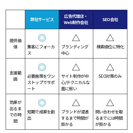
広告代理店・
弊社サービス
SEO会社
Web制作会社
◎
△
△
提供価
値
集客にフォーカ
ブランディング
検索順位に特化
ス
中心
◎
△
△
支援範
必要施策をワン
サイト制作が中
SEO対策のみ
囲
ストップでサポ
心/テクニカルな
ート
面に弱い
◎
△
△
効果が
出るま
短期で成果を創
ブランドが浸透
問い合わせを取
での時
出
するまで時間が
るまでには時間
間
掛かる
が掛かる