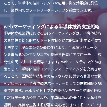
ことで、半導体の技術トレンドや応用事例を効果的に発信
し、業界内でのソートリーダーシップを確立できます。
webマーケティングによる半導体技術支援戦略
半導体商社業界におけるwebマーケティングは、半導体技術
の専門性と総合的なサポート体制を効果的に訴求する重要な
手法です。検索エンジン最適化により、半導体ソリューショ
ンを求める設計エンジニアや開発責任者にアプローチし、専
門性の高いリードを獲得できます。webマーケティングの施
策として、半導体技術コンテンツマーケティングを充実させ
ることで、回路設計技術や実装ノウハウに関する豊富な実績
をアピールし、半導体調達パートナーとしての信頼関係を構
築できます。webサイト上での性能ベンチマーク結果や信頼
性試験データの公開により、半導体製品の優位性と信頼性を
証明し、品質を重視する顧客の関心を引きつけることができ