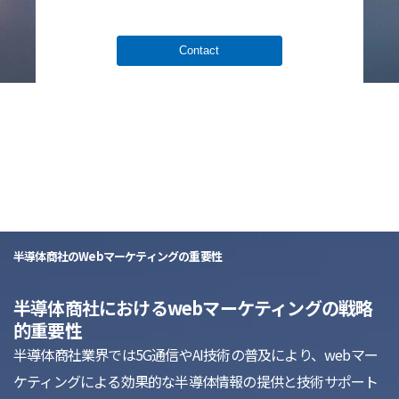
Contact
list
半導体商社のWebマーケティングの重要性
半導体商社におけるwebマーケティングの戦略
的重要性
半導体商社業界では5G通信やAI技術の普及により、webマー
ケティングによる効果的な半導体情報の提供と技術サポート