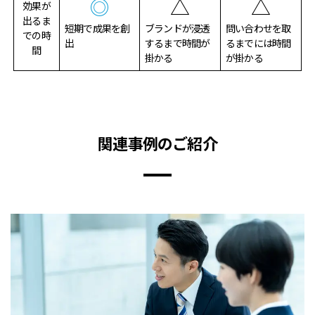
◎
△
△
効果が
出るま
短期で成果を創
ブランドが浸透
問い合わせを取
での時
出
するまで時間が
るまでには時間
間
掛かる
が掛かる
関連事例のご紹介