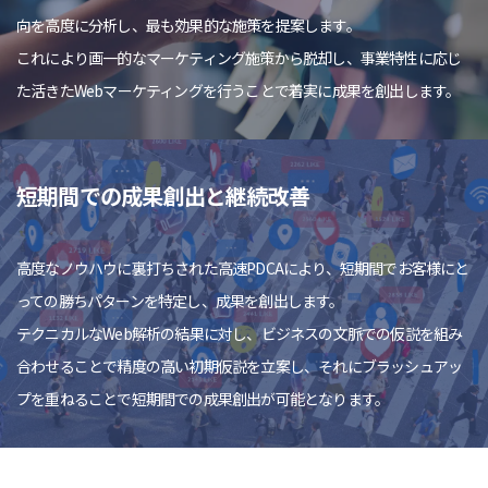
向を高度に分析し、最も効果的な施策を提案します。
これにより画一的なマーケティング施策から脱却し、事業特性に応じ
た活きたWebマーケティングを行うことで着実に成果を創出します。
短期間での成果創出と継続改善
高度なノウハウに裏打ちされた高速PDCAにより、短期間でお客様にと
っての勝ちパターンを特定し、成果を創出します。
テクニカルなWeb解析の結果に対し、ビジネスの文脈での仮説を組み
合わせることで精度の高い初期仮説を立案し、それにブラッシュアッ
プを重ねることで短期間での成果創出が可能となります。