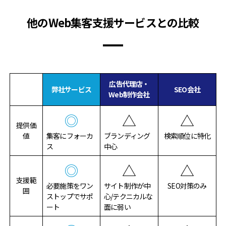
他のWeb集客支援サービスとの比較
広告代理店・
弊社サービス
SEO会社
Web制作会社
◎
△
△
提供価
値
集客にフォーカ
ブランディング
検索順位に特化
ス
中心
◎
△
△
支援範
必要施策をワン
サイト制作が中
SEO対策のみ
囲
ストップでサポ
心/テクニカルな
ート
面に弱い