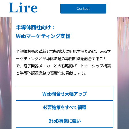
Contact
半導体商社向け：
Webマーケティング支援
半導体技術の革新と市場拡大に対応するために、webマ
ーケティングと半導体流通の専門知識を融合すること
で、電子機器メーカーとの戦略的パートナーシップ構築
と半導体調達業務の高度化に貢献します。
Web問合せ
大幅アップ
必要施策を
すべて網羅
BtoB事業
に強い