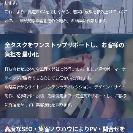
します。
これにより、高速PDCAを回しながら、着実に成果を積み上げていくこ
とで、「継続的な顧客創造の仕組み」の構築に貢献します。
全タスクをワンストップサポートし、お客様の
負担を最小化
打ち合わせ以外の全工程を弊社で代行します。忙しい経営者・マーケ
ティング担当者でも安心してお任せいただけます。
戦略設計からサイト・コンテンツディレクション、デザイン・サイト
制作、記事制作・投稿、効果測定まで一気通貫でサポートし、お客様
に負担をかけずに集客強化を図ります。
高度なSEO・集客ノウハウによりPV・問合せを