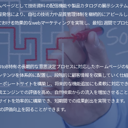
ムページとして技術資料の配信機能や製品カタログの展示システ
報発信により、自社の技術力や品質管理体制を継続的にアピールし
における効果的なwebマーケティングを実現し、最短1週間でプロ
toB特有の長期的な意思決定プロセスに対応したホームページの
ンテンツを体系的に配置し、段階的に顧客情報を収集していく仕組
ーポレートサイトを構築し、将来的な機能追加にも柔軟に対応で
索エンジンでの評価を高め、自然検索からの流入を増加させること
サイトを効率的に構築でき、短期間での成果創出を実現できます。
らの評価向上を図ることができます。