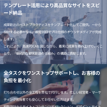
テンプレート活用により高品質なサイトをスピ
ード納品
成果創出のベストプラクティスをテンプレート化してご提供。一から
設計する必要がなく、最短10日でプロ仕様のオウンドメディアが完成
します。
これにより、高速PDCAを回しながら、着実に成果を積み上げていくこ
とで、「継続的な顧客創造の仕組み」の構築に貢献します。
全タスクをワンストップサポートし、お客様の
負担を最小化
打ち合わせ以外の全工程を弊社で代行します。忙しい経営者・マーケ
ティング担当者でも安心してお任せいただけます。
戦略設計からサイト・コンテンツディレクション、デザイン・サイト