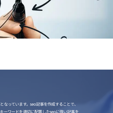
list
なっています。seo記事を作成することで、
ーワードを適切に配置したseoに強い記事を