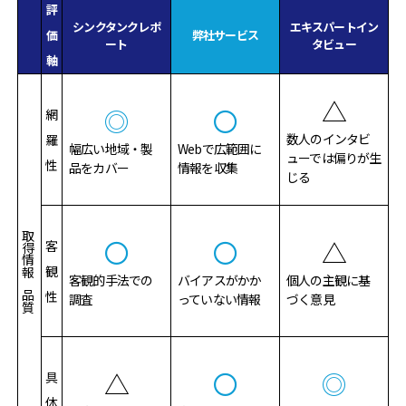
評
シンクタンクレポ
エキスパートイン
価
弊社サービス
ート
タビュー
軸
△
◎
〇
網
数人のインタビ
羅
幅広い地域・製
Webで広範囲に
ューでは偏りが生
性
品をカバー
情報を収集
じる
取得情報の品質
〇
〇
△
客
観
客観的手法での
バイアスがかか
個人の主観に基
性
調査
っていない情報
づく意見
△
〇
◎
具
体