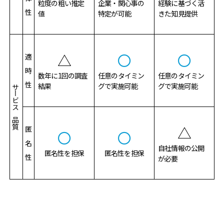
粒度の粗い推定
企業・関心事の
経験に基づく活
性
値
特定が可能
きた知見提供
△
〇
〇
適
時
数年に1回の調査
任意のタイミン
任意のタイミン
性
結果
グで実施可能
グで実施可能
サービスの品質
△
匿
〇
〇
名
自社情報の公開
匿名性を担保
匿名性を担保
性
が必要