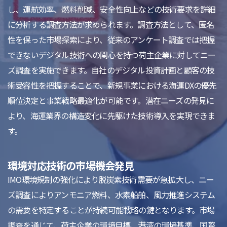
し、運航効率、燃料削減、安全性向上などの技術要求を詳細
に分析する調査方法が求められます。調査方法として、匿名
性を保った市場探索により、従来のアンケート調査では把握
できないデジタル技術への関心を持つ荷主企業に対してニー
ズ調査を実施できます。自社のデジタル投資計画と顧客の技
術受容性を把握することで、新規事業における海運DXの優先
順位決定と事業戦略最適化が可能です。潜在ニーズの発見に
より、海運業界の構造変化に先駆けた技術導入を実現できま
す。
環境対応技術の市場機会発見
IMO環境規制の強化により脱炭素技術需要が急拡大し、ニー
ズ調査によりアンモニア燃料、水素船舶、風力推進システム
の需要を特定することが持続可能戦略の鍵となります。市場
調査を通じて、荷主企業の環境目標、港湾の環境基準、国際