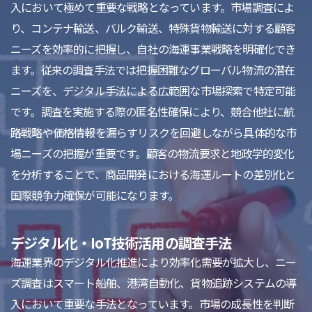
入において極めて重要な戦略となっています。市場調査によ
り、コンテナ輸送、バルク輸送、特殊貨物輸送に対する顧客
ニーズを効率的に把握し、自社の海運事業戦略を明確化でき
ます。従来の調査手法では把握困難なグローバル物流の潜在
ニーズを、デジタル手法による広範囲な市場探索で特定可能
です。調査を実施する際の匿名性確保により、競合他社に航
路戦略や価格情報を漏らすリスクを回避しながら具体的な市
場ニーズの把握が重要です。顧客の物流要求と地政学的変化
を分析することで、商品開発における海運ルートの差別化と
国際競争力確保が可能になります。
デジタル化・IoT技術活用の調査手法
海運業界のデジタル化推進により効率化需要が拡大し、ニー
ズ調査はスマート船舶、港湾自動化、貨物追跡システムの導
入において重要な手法となっています。市場の成長性を判断