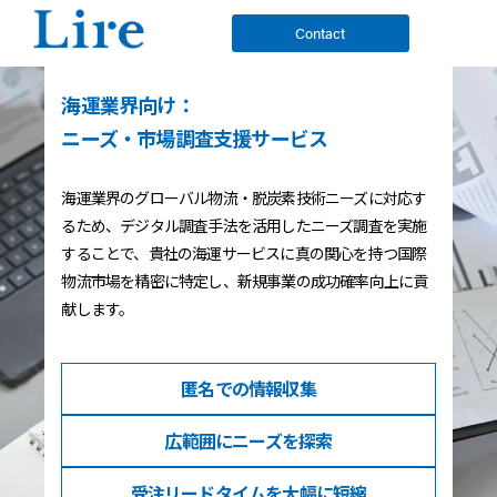
Contact
海運業界向け：
ニーズ・市場調査支援サービス
海運業界のグローバル物流・脱炭素技術ニーズに対応す
るため、デジタル調査手法を活用したニーズ調査を実施
することで、貴社の海運サービスに真の関心を持つ国際
物流市場を精密に特定し、新規事業の成功確率向上に貢
献します。
匿名での
情報収集
広範囲に
ニーズを探索
受注リードタイム
を大幅に短縮