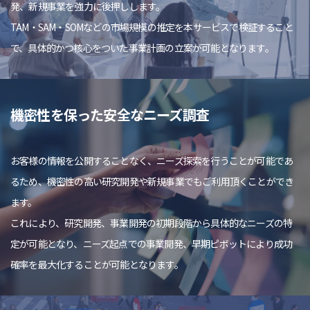
発、新規事業を強力に後押しします。
TAM・SAM・SOMなどの市場規模の推定を本サービスで検証すること
で、具体的かつ核心をついた事業計画の立案が可能となります。
機密性を保った安全なニーズ調査
お客様の情報を公開することなく、ニーズ探索を行うことが可能であ
るため、機密性の高い研究開発や新規事業でもご利用頂くことができ
ます。
これにより、研究開発、事業開発の初期段階から具体的なニーズの特
定が可能となり、ニーズ起点での事業開発、早期ピボットにより成功
確率を最大化することが可能となります。