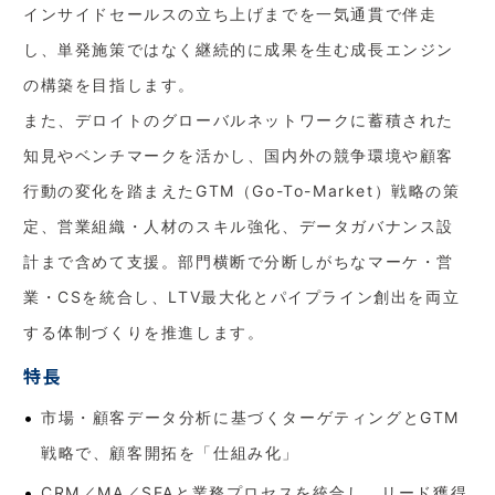
インサイドセールスの立ち上げまでを一気通貫で伴走
し、単発施策ではなく継続的に成果を生む成長エンジン
の構築を目指します。
また、デロイトのグローバルネットワークに蓄積された
知見やベンチマークを活かし、国内外の競争環境や顧客
行動の変化を踏まえたGTM（Go-To-Market）戦略の策
定、営業組織・人材のスキル強化、データガバナンス設
計まで含めて支援。部門横断で分断しがちなマーケ・営
業・CSを統合し、LTV最大化とパイプライン創出を両立
する体制づくりを推進します。
特長
市場・顧客データ分析に基づくターゲティングとGTM
戦略で、顧客開拓を「仕組み化」
CRM／MA／SFAと業務プロセスを統合し、リード獲得